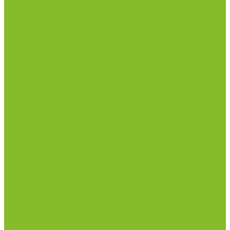
Раздевалки
Стеллажи
Столы весовые
Столы лабораторные
Стулья лабораторные
Тумбы
Шкафы лабораторные
Дезинфицирующие средства
Дезинфекционные коврики
Дезинфицирующие средства с альдегидами
Кожные антисептики, готовые растворы (спреи)
Средства на основе катионных поверхностно-
активных вещества (КПАВ)
Средства на основе кислородактивных
соединений
Средства на основе хлорактивных соединений
Химические индикаторы и тесты
Индикаторные полоски концентрации растворов
Индикаторы контроля Воздушной стерилизации
Биологические индикаторы воздушной
стерилизации
Индикаторы контроля Газовой стерилизации
Индикаторы контроля предстерил. обработки
Термометры