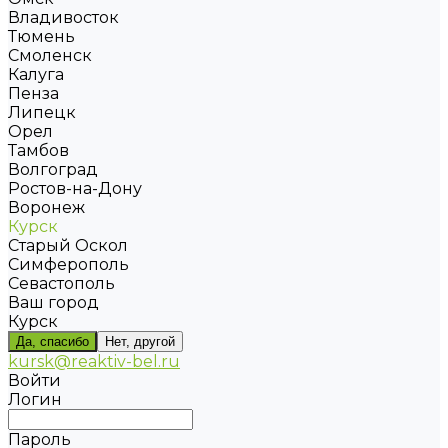
Владивосток
Тюмень
Смоленск
Калуга
Пенза
Липецк
Орел
Тамбов
Волгоград
Ростов-на-Дону
Воронеж
Курск
Старый Оскол
Симферополь
Севастополь
Ваш город
Курск
Да, спасибо
Нет, другой
kursk@reaktiv-bel.ru
Войти
Логин
Пароль