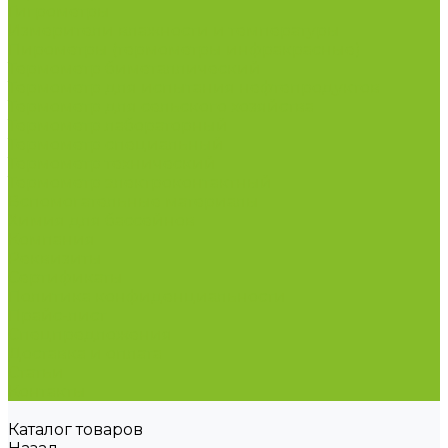
Гигрометры
Измерители влажности и температуры
Пирометры (термометры инфракрасные)
Термометр биметаллический
Термометр для испытания нефтепродуктов
Термометр для сельского хозяйства
Термометр лабораторный
Термометр специальный
Термометр технический
Термометр электроконтактный
Вспомогательные материалы
Химия для бассейнов
Компания
Реквизиты
Сертификаты
Политика конфиденциальности
Прайс-лист
Спецпредложения
Доставка и оплата
Статьи
Контакты
Каталог товаров