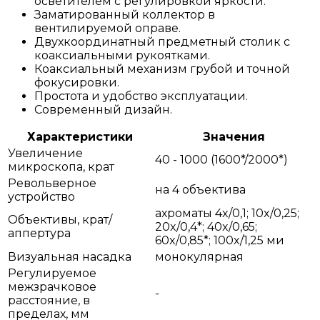
осветителем с регулировкой яркости.
Заматированный коллектор в
вентилируемой оправе.
Двухкоординатный предметный столик с
коаксиальными рукоятками.
Коаксиальный механизм грубой и точной
фокусировки.
Простота и удобство эксплуатации.
Современный дизайн.
Характеристики
Значения
Увеличение
40 - 1000 (1600*/2000*)
микроскопа, крат
Револьверное
на 4 объектива
устройство
ахроматы 4x/0,1; 10x/0,25;
Объективы, крат/
20x/0,4*; 40x/0,65;
аппертура
60x/0,85*; 100x/1,25 ми
Визуальная насадка
монокулярная
Регулируемое
межзрачковое
-
расстояние, в
пределах, мм