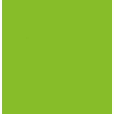
Плиты нагревательные
Прочее лабораторное оборудование
рН-метры, иономеры, кондуктометры
Спектрофотометры и рефрактометры
Стерилизаторы
Сушильные шкафы (лабораторные)
Термостаты
Центрифуги
Приборы для дорожно-строительных
лабораторий
Приборы для молочной промышленности
Анализаторы влажности
Анализаторы качества молока
Анализаторы соматических клеток
Метод Кьельдаля (определение азота и белка)
Приборы для хлебопекарной промышленности
Приборы ПЧП и комплектующие к ним
Весы лабораторные
Пищевые добавки
Мебель лабораторная
Вытяжные шкафы
Мебель для кабинетов химии/физики
Мойки лабораторные