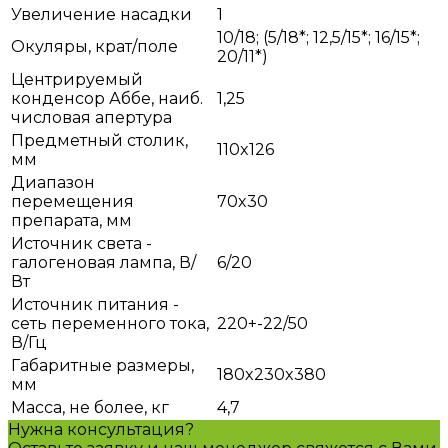
Увеличение насадки
1
10/18; (5/18*; 12,5/15*; 16/15*;
Окуляры, крат/поле
20/11*)
Центрируемый
конденсор Аббе, наиб.
1,25
числовая апертура
Предметный столик,
110x126
мм
Диапазон
перемещения
70x30
препарата, мм
Источник света -
галогеновая лампа, В/
6/20
Вт
Источник питания -
сеть переменного тока,
220+-22/50
В/Гц
Габаритные размеры,
180x230x380
мм
Масса, не более, кг
4,7
Нужна консультация?