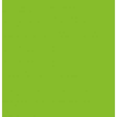
Стандарт-титры
Продукция для профилактики и борьбы с
инфекциями
Оборудование для дезинфекции
Дозаторы (диспенсеры) контактные и
бесконтактные
Маски и средства индивидуальной защиты
Термометры бесконтактные инфракрасные
Посуда лабораторная
Лабораторная посуда из пластика
Лабораторная посуда из стекла
Ареометры
Лабораторная посуда из фарфора
Приборы и оборудование
Микроскопы
Общелабораторное оборудование
Аквадистилляторы
Анализаторы
Бани лабораторные, колбонагреватели
Вискозиметры
Мешалки магнитные, перемешивающие
устройства
Нитратометры
Печи муфельные