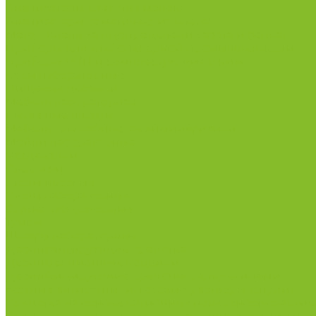
Анализаторы качества молока
Анализаторы соматических клеток
Метод Кьельдаля (определение азота и белка)
Приборы для хлебопекарной промышленности
Приборы ПЧП и комплектующие к ним
Весы лабораторные
Пищевые добавки
Мебель лабораторная
Вытяжные шкафы
Мебель для кабинетов химии/физики
Мойки лабораторные
Раздевалки
Стеллажи
Столы весовые
Столы лабораторные
Стулья лабораторные
Тумбы
Шкафы лабораторные
Дезинфицирующие средства
Дезинфекционные коврики
Дезинфицирующие средства с альдегидами
Кожные антисептики, готовые растворы (спреи)
Средства на основе катионных поверхностно-актив