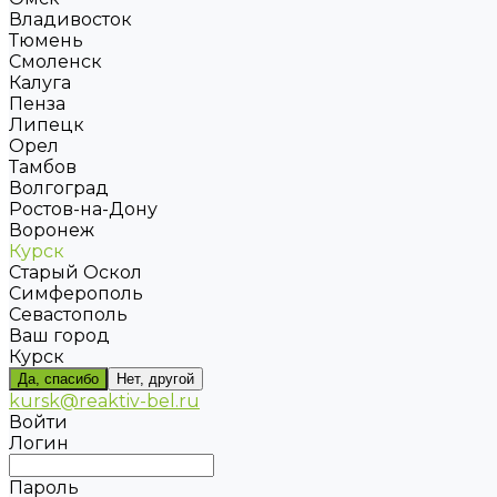
Владивосток
Тюмень
Смоленск
Калуга
Пенза
Липецк
Орел
Тамбов
Волгоград
Ростов-на-Дону
Воронеж
Курск
Старый Оскол
Симферополь
Севастополь
Ваш город
Курск
Да, спасибо
Нет, другой
kursk@reaktiv-bel.ru
Войти
Логин
Пароль