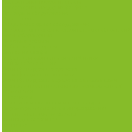
Лабораторная посуда из стекла
Лабораторная посуда из фарфора
Приборы и оборудование
Микроскопы
Общелабораторное оборудование
Приборы для дорожно-строительных лабораторий
Весы лабораторные
Пищевые добавки
Мебель лабораторная
Вытяжные шкафы
Мебель для кабинетов химии/физики
Мойки лабораторные
Дезинфицирующие средства
Дезинфекционные коврики
Дезинфицирующие средства с альдегидами
Кожные антисептики, готовые растворы (спреи)
Термометры
Гигрометры
Измерители влажности и температуры
Пирометры (термометры инфракрасные)
Вспомогательные материалы
Химия для бассейнов
Компания
Реквизиты