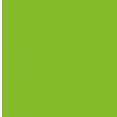
Сертификаты
Политика конфиденциальности
Прайс-лист
Спецпредложения
Доставка и оплата
Статьи
Контакты
...
Каталог товаров
Химические реактивы
ГСО
Индикаторы
Питательные среды
Реагенты для водоподготовки
Реактивы
Стандарт-титры
Продукция для профилактики и борьбы с инфек
Оборудование для дезинфекции
Дозаторы (диспенсеры) контактные и бесконтактн
Маски и средства индивидуальной защиты
Термометры бесконтактные инфракрасные
Посуда лабораторная
Лабораторная посуда из пластика