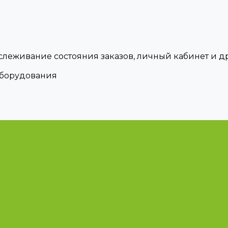
тслеживание состояния заказов, личный кабинет и 
оборудования
циями
ые