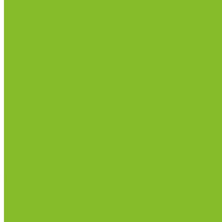
Лабораторная посуда из стекла
Ареометры
Лабораторная посуда из фарфора
Приборы и оборудование
Микроскопы
Общелабораторное оборудование
Аквадистилляторы
Анализаторы
Бани лабораторные, колбонагреватели
Вискозиметры
Мешалки магнитные, перемешивающие устройств
Нитратометры
Печи муфельные
Плиты нагревательные
Прочее лабораторное оборудование
рН-метры, иономеры, кондуктометры
Спектрофотометры и рефрактометры
Стерилизаторы
Сушильные шкафы (лабораторные)
Термостаты
Центрифуги
Приборы для дорожно-строительных лабораторий
Приборы для молочной промышленности
Анализаторы влажности