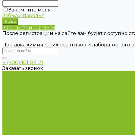
Запомнить меня
Забыли пароль?
Зарегистрироваться
После регистрации на сайте вам будет доступно о
Поставка химических реактивов и лабораторного 
8 (800) 101-82-21
Заказать звонок
Каталог товаров
Химические реактивы
ГСО
Индикаторы
Питательные среды
Продукция для профилактики и борьбы с инфек
Оборудование для дезинфекции
Дозаторы (диспенсеры) контактные и бесконтактн
Маски и средства индивидуальной защиты
Посуда лабораторная
Лабораторная посуда из пластика